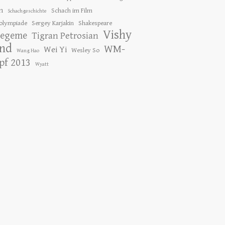
h
Schach im Film
Schachgeschichte
olympiade
Sergey Karjakin
Shakespeare
Vishy
tegeme
Tigran Petrosian
nd
WM-
Wei Yi
Wesley So
Wang Hao
f 2013
Wyatt