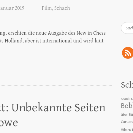
 Januar 2019
Film
,
Schach
Such
ing, erschien die neue Ausgabe des New in Chess
s Holland, aber ist international und wird laut
Sc
Anatoli 
t: Unbekannte Seiten
Bob
über B
lowe
Caruan
Hikaru