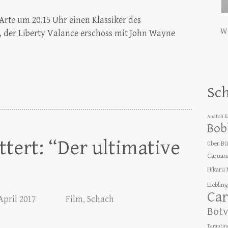
 Arte um 20.15 Uhr einen Klassiker des
We
, der Liberty Valance erschoss mit John Wayne
Sc
Anatoli 
Bob
ttert: “Der ultimative
über B
Caruan
Hikaru
Lieblin
Car
 April 2017
Film
,
Schach
Botv
Tarantin