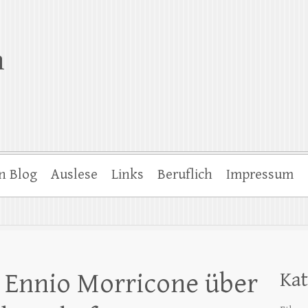
n
n Blog
Auslese
Links
Beruflich
Impressum
e: Ennio Morricone über
Kat