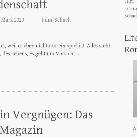
denschaft
Film
Liter
Schac
. März 2020
Film
,
Schach
Lit
l, weil es eben nicht nur ein Spiel ist. Alles steht
Ro
l, des Lebens, es geht um Vorsicht…
in Vergnügen: Das
 Magazin
We