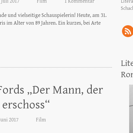
 Juli 2017
Film
1 Kommentar
Liter
Schac
nde und vielseitige Schauspielerin! Heute, am 31.
ris im Alter von 89 Jahren. Ein kurzes, bei Arte
Lit
Ro
Fords „Der Mann, der
 erschoss“
 Juni 2017
Film