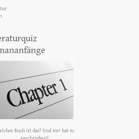
atur
h
eraturquiz
mananfänge
lches Buch ist das? Und wer hat es
geschrieben?