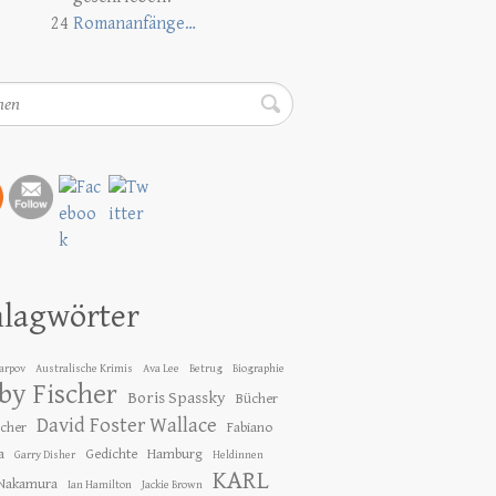
24
Romananfänge…
en
hlagwörter
Karpov
Australische Krimis
Ava Lee
Betrug
Biographie
by Fischer
Boris Spassky
Bücher
David Foster Wallace
ücher
Fabiano
a
Gedichte
Hamburg
Garry Disher
Heldinnen
KARL
 Nakamura
Ian Hamilton
Jackie Brown