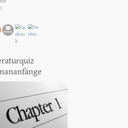
atur
h
eraturquiz
mananfänge