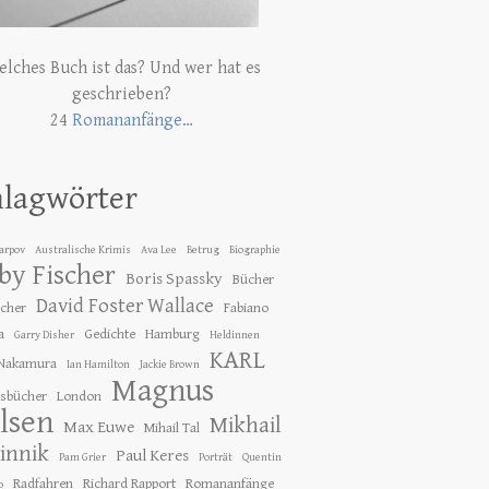
lches Buch ist das? Und wer hat es
geschrieben?
24
Romananfänge…
hlagwörter
Karpov
Australische Krimis
Ava Lee
Betrug
Biographie
by Fischer
Boris Spassky
Bücher
David Foster Wallace
ücher
Fabiano
a
Gedichte
Hamburg
Garry Disher
Heldinnen
KARL
 Nakamura
Ian Hamilton
Jackie Brown
Magnus
gsbücher
London
lsen
Mikhail
Max Euwe
Mihail Tal
innik
Paul Keres
Pam Grier
Porträt
Quentin
Radfahren
Richard Rapport
Romananfänge
o