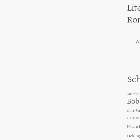
Lit
Ro
We
Sc
Anatoli 
Bob
über B
Caruan
Hikaru
Lieblin