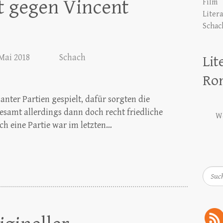
t gegen Vincent
Film
Liter
Schac
 Mai 2018
Schach
Lit
Ro
anter Partien gespielt, dafür sorgten die
samt allerdings dann doch recht friedliche
We
h eine Partie war im letzten…
Such