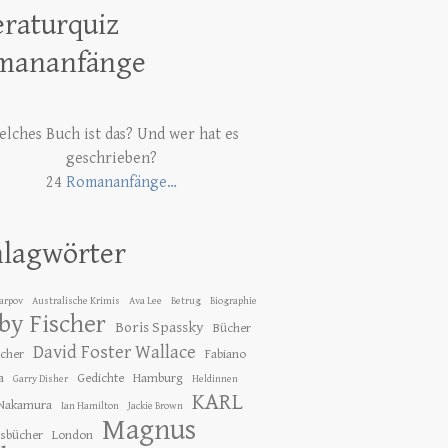
eraturquiz
mananfänge
lches Buch ist das? Und wer hat es
geschrieben?
24
Romananfänge…
hlagwörter
Karpov
Australische Krimis
Ava Lee
Betrug
Biographie
by Fischer
Boris Spassky
Bücher
David Foster Wallace
ücher
Fabiano
a
Gedichte
Hamburg
Garry Disher
Heldinnen
KARL
 Nakamura
Ian Hamilton
Jackie Brown
Magnus
gsbücher
London