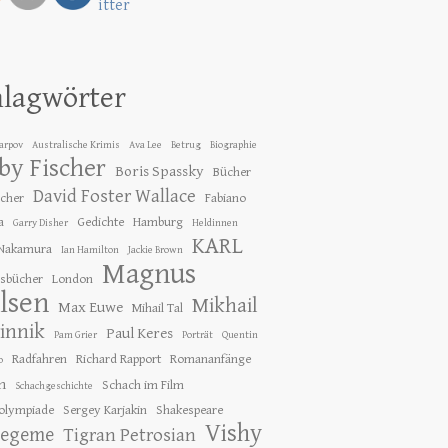
hlagwörter
Karpov
Australische Krimis
Ava Lee
Betrug
Biographie
by Fischer
Boris Spassky
Bücher
David Foster Wallace
ücher
Fabiano
a
Gedichte
Hamburg
Garry Disher
Heldinnen
KARL
 Nakamura
Ian Hamilton
Jackie Brown
Magnus
gsbücher
London
lsen
Mikhail
Max Euwe
Mihail Tal
innik
Paul Keres
Pam Grier
Porträt
Quentin
Radfahren
Richard Rapport
Romananfänge
o
h
Schach im Film
Schachgeschichte
olympiade
Sergey Karjakin
Shakespeare
Vishy
tegeme
Tigran Petrosian