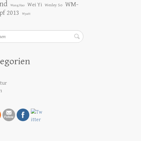
nd
WM-
Wei Yi
Wesley So
Wang Hao
f 2013
Wyatt
en
egorien
atur
h