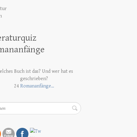
atur
h
eraturquiz
mananfänge
lches Buch ist das? Und wer hat es
geschrieben?
24
Romananfänge…
en