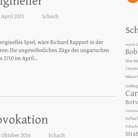
igineller
. April 2015
Schach
Sc
originelles Spiel, wäre Richard Rapport in der
Anatoli 
vorne. Die ungewöhnlichen Züge des ungarischen
Bob
on 2710 im April…
über B
Caruan
Hikaru
Lieblin
Car
Botv
Tarantin
ovokation
Schac
Schach
Stra
. Oktober 2014
Schach