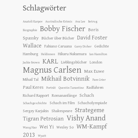
Schlagwörter
Anatoli Karpov
Australische Krimis
Ava Lee
Betrug
Bobby Fischer
Boris
Biographie
David Foster
Spassky
Bücher über Bücher
Wallace
Fabiano Caruana
Gedichte
Garry Disher
Hamburg
Hikaru Nakamura
Heldinnen
Ian Hamilton
KARL
Lieblingsbücher
London
Jackie Brown
Magnus Carlsen
Max Euwe
Mikhail Botvinnik
Mihail Tal
Pam Grier
Paul Keres
Radfahren
Porträt
Quentin Tarantino
Schach
Richard Rapport
Romananfänge
Schach im Film
Schacholympiade
Schachgeschichte
Strategeme
Sergey Karjakin
Shakespeare
Vishy Anand
Tigran Petrosian
WM-Kampf
Wei Yi
Wesley So
Wang Hao
2013
Wyatt