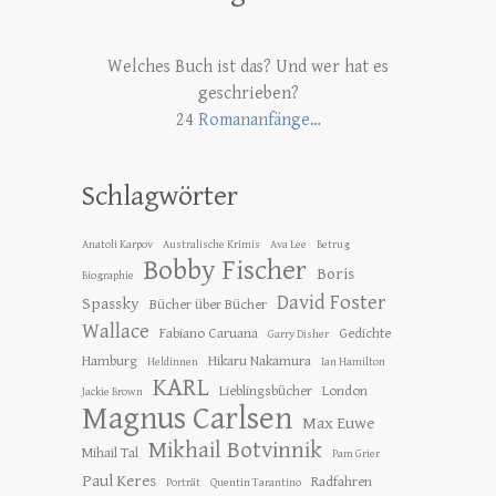
Welches Buch ist das? Und wer hat es
geschrieben?
24
Romananfänge…
Schlagwörter
Anatoli Karpov
Australische Krimis
Ava Lee
Betrug
Bobby Fischer
Boris
Biographie
David Foster
Spassky
Bücher über Bücher
Wallace
Fabiano Caruana
Gedichte
Garry Disher
Hamburg
Hikaru Nakamura
Heldinnen
Ian Hamilton
KARL
Lieblingsbücher
London
Jackie Brown
Magnus Carlsen
Max Euwe
Mikhail Botvinnik
Mihail Tal
Pam Grier
Paul Keres
Radfahren
Porträt
Quentin Tarantino