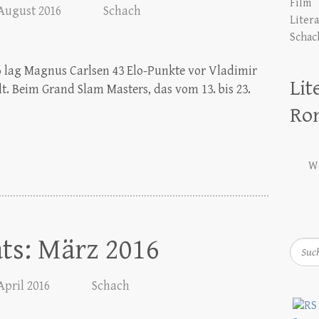
Film
 August 2016
Schach
Liter
Schac
16 lag Magnus Carlsen 43 Elo-Punkte vor Vladimir
Lit
. Beim Grand Slam Masters, das vom 13. bis 23.
Ro
We
ts: März 2016
Such
 April 2016
Schach