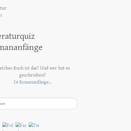
atur
h
eraturquiz
mananfänge
lches Buch ist das? Und wer hat es
geschrieben?
24
Romananfänge…
en