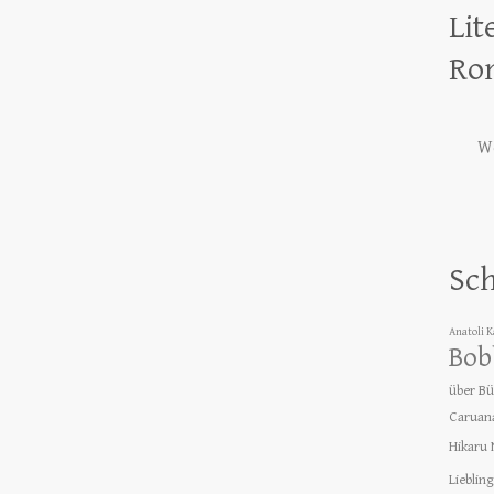
Lit
Ro
We
Sc
Anatoli 
Bob
über B
Caruan
Hikaru
Lieblin