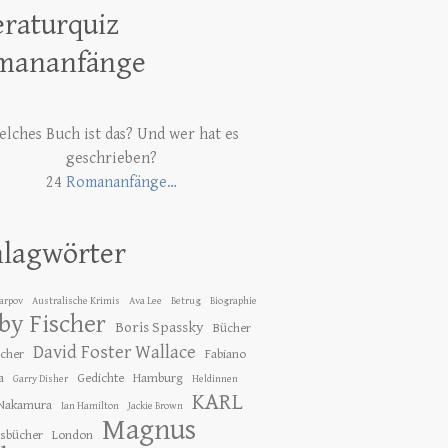
eraturquiz
mananfänge
lches Buch ist das? Und wer hat es
geschrieben?
24
Romananfänge…
hlagwörter
Karpov
Australische Krimis
Ava Lee
Betrug
Biographie
by Fischer
Boris Spassky
Bücher
David Foster Wallace
ücher
Fabiano
a
Gedichte
Hamburg
Garry Disher
Heldinnen
KARL
 Nakamura
Ian Hamilton
Jackie Brown
Magnus
gsbücher
London