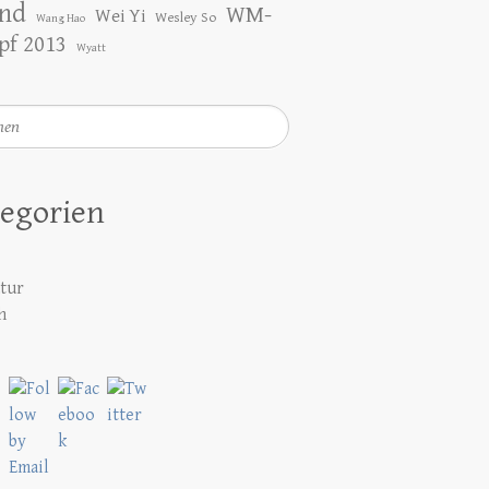
nd
WM-
Wei Yi
Wesley So
Wang Hao
f 2013
Wyatt
en
egorien
atur
h