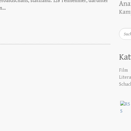
serbaidschans, stattfand. 128 Teilnehmer, darunter
Ana
en…
Kamp
Such
Kat
Film
Liter
Schac