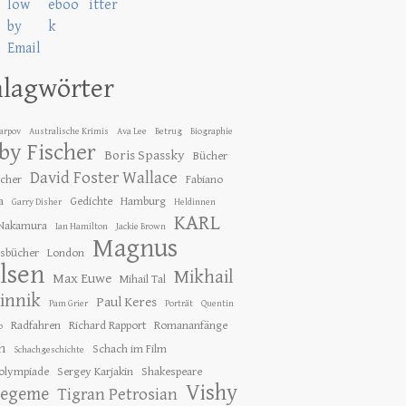
hlagwörter
Karpov
Australische Krimis
Ava Lee
Betrug
Biographie
by Fischer
Boris Spassky
Bücher
David Foster Wallace
ücher
Fabiano
a
Gedichte
Hamburg
Garry Disher
Heldinnen
KARL
 Nakamura
Ian Hamilton
Jackie Brown
Magnus
gsbücher
London
lsen
Mikhail
Max Euwe
Mihail Tal
innik
Paul Keres
Pam Grier
Porträt
Quentin
Radfahren
Richard Rapport
Romananfänge
o
h
Schach im Film
Schachgeschichte
olympiade
Sergey Karjakin
Shakespeare
Vishy
tegeme
Tigran Petrosian