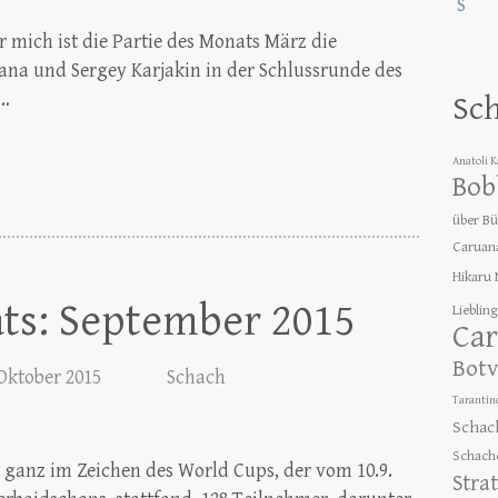
ür mich ist die Partie des Monats März die
na und Sergey Karjakin in der Schlussrunde des
r…
Sc
Anatoli 
Bob
über B
Caruan
Hikaru
ats: September 2015
Lieblin
Car
Botv
 Oktober 2015
Schach
Tarantin
Schac
Schach
 ganz im Zeichen des World Cups, der vom 10.9.
Stra