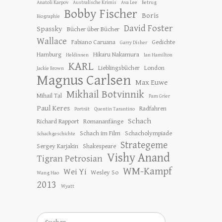
Anatoli Karpov
Australische Krimis
Ava Lee
Betrug
Bobby Fischer
Boris
Biographie
David Foster
Spassky
Bücher über Bücher
Wallace
Fabiano Caruana
Gedichte
Garry Disher
Hamburg
Hikaru Nakamura
Heldinnen
Ian Hamilton
KARL
Lieblingsbücher
London
Jackie Brown
Magnus Carlsen
Max Euwe
Mikhail Botvinnik
Mihail Tal
Pam Grier
Paul Keres
Radfahren
Porträt
Quentin Tarantino
Schach
Richard Rapport
Romananfänge
Schach im Film
Schacholympiade
Schachgeschichte
Strategeme
Sergey Karjakin
Shakespeare
Vishy Anand
Tigran Petrosian
WM-Kampf
Wei Yi
Wesley So
Wang Hao
2013
Wyatt
Suchen