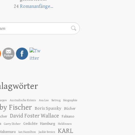
24
Romananfänge…
en
hlagwörter
Karpov
Australische Krimis
Ava Lee
Betrug
Biographie
by Fischer
Boris Spassky
Bücher
David Foster Wallace
ücher
Fabiano
a
Gedichte
Hamburg
Garry Disher
Heldinnen
KARL
 Nakamura
Ian Hamilton
Jackie Brown