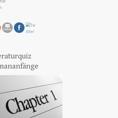
atur
h
eraturquiz
mananfänge