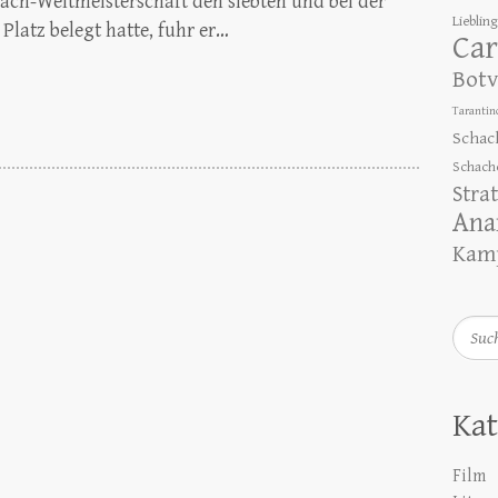
hach-Weltmeisterschaft den siebten und bei der
Lieblin
Platz belegt hatte, fuhr er…
Car
Botv
Tarantin
Schac
Schach
Stra
Ana
Kamp
Such
Kat
Film