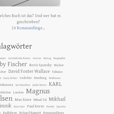
lches Buch ist das? Und wer hat es
geschrieben?
24
Romananfänge…
hlagwörter
Karpov
Australische Krimis
Ava Lee
Betrug
Biographie
by Fischer
Boris Spassky
Bücher
David Foster Wallace
ücher
Fabiano
a
Gedichte
Hamburg
Garry Disher
Heldinnen
KARL
 Nakamura
Ian Hamilton
Jackie Brown
Magnus
gsbücher
London
lsen
Mikhail
Max Euwe
Mihail Tal
innik
Paul Keres
Pam Grier
Porträt
Quentin
Radfahren
Richard Rapport
Romananfänge
o