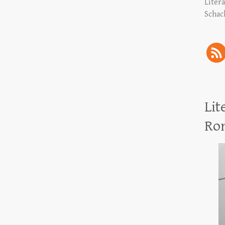
Liter
Schac
Lit
Ro