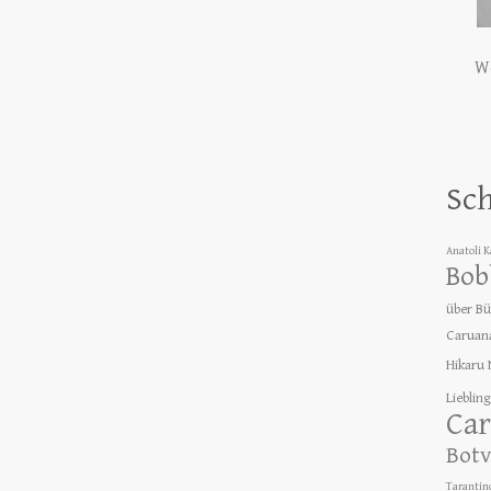
We
Sc
Anatoli 
Bob
über B
Caruan
Hikaru
Lieblin
Car
Botv
Tarantin