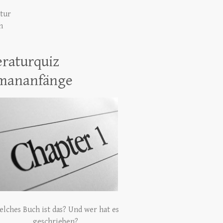
atur
h
eraturquiz
mananfänge
lches Buch ist das? Und wer hat es
geschrieben?