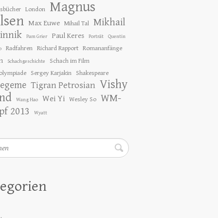
Magnus
gsbücher
London
lsen
Mikhail
Max Euwe
Mihail Tal
innik
Paul Keres
Pam Grier
Porträt
Quentin
Radfahren
Richard Rapport
Romananfänge
o
h
Schach im Film
Schachgeschichte
olympiade
Sergey Karjakin
Shakespeare
Vishy
tegeme
Tigran Petrosian
nd
WM-
Wei Yi
Wesley So
Wang Hao
f 2013
Wyatt
en
egorien