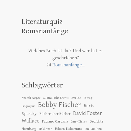
Literaturquiz
Romananfänge
Welches Buch ist das? Und wer hat es
geschrieben?
24
Romananfänge…
Schlagwörter
Anatoli Karpov
Australische Krimis
Ava Lee
Betrug
Bobby Fischer
Boris
Biographie
David Foster
Spassky
Bücher über Bücher
Wallace
Fabiano Caruana
Gedichte
Garry Disher
Hamburg
Hikaru Nakamura
Heldinnen
Ian Hamilton