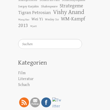
Schach im Film
Schacholympiade
Schachgeschichte
Strategeme
Sergey Karjakin
Shakespeare
Vishy Anand
Tigran Petrosian
WM-Kampf
Wei Yi
Wesley So
Wang Hao
2013
Wyatt
Suchen
Kategorien
Film
Literatur
Schach