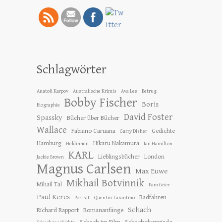
Schlagwörter
Anatoli Karpov
Australische Krimis
Ava Lee
Betrug
Bobby Fischer
Boris
Biographie
David Foster
Spassky
Bücher über Bücher
Wallace
Fabiano Caruana
Gedichte
Garry Disher
Hamburg
Hikaru Nakamura
Heldinnen
Ian Hamilton
KARL
Lieblingsbücher
London
Jackie Brown
Magnus Carlsen
Max Euwe
Mikhail Botvinnik
Mihail Tal
Pam Grier
Paul Keres
Radfahren
Porträt
Quentin Tarantino
Schach
Richard Rapport
Romananfänge