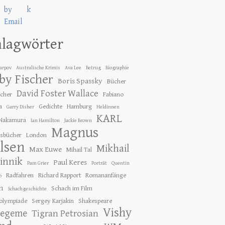
hlagwörter
Karpov
Australische Krimis
Ava Lee
Betrug
Biographie
by Fischer
Boris Spassky
Bücher
David Foster Wallace
ücher
Fabiano
a
Gedichte
Hamburg
Garry Disher
Heldinnen
KARL
 Nakamura
Ian Hamilton
Jackie Brown
Magnus
gsbücher
London
lsen
Mikhail
Max Euwe
Mihail Tal
innik
Paul Keres
Pam Grier
Porträt
Quentin
Radfahren
Richard Rapport
Romananfänge
o
h
Schach im Film
Schachgeschichte
olympiade
Sergey Karjakin
Shakespeare
Vishy
tegeme
Tigran Petrosian