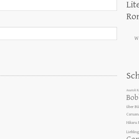
Lit
Ro
We
Sc
Anatoli 
Bob
über B
Caruan
Hikaru
Lieblin