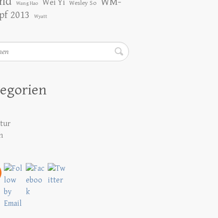
nd
WM-
Wei Yi
Wesley So
Wang Hao
f 2013
Wyatt
en
egorien
atur
h