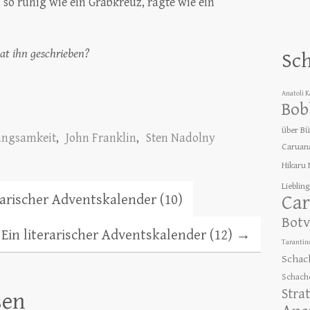
 so ruhig wie ein Grabkreuz, ragte wie ein
at ihn geschrieben?
Sc
Anatoli 
Bob
über B
angsamkeit
,
John Franklin
,
Sten Nadolny
Caruan
Hikaru
Lieblin
Car
arischer Adventskalender (10)
Botv
in literarischer Adventskalender (12)
→
Tarantin
Schac
Schach
Stra
sen