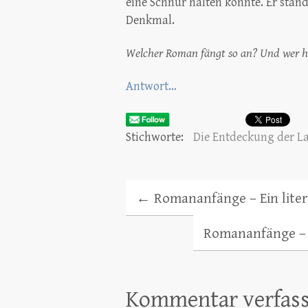
eine Schnur halten konnte. Er stand
Denkmal.
Welcher Roman fängt so an? Und wer h
Antwort…
Stichworte:
Die Entdeckung der L
←
Romananfänge – Ein liter
Romananfänge – E
Kommentar verfas