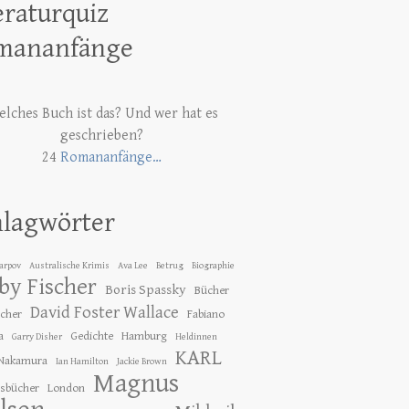
eraturquiz
mananfänge
lches Buch ist das? Und wer hat es
geschrieben?
24
Romananfänge…
hlagwörter
Karpov
Australische Krimis
Ava Lee
Betrug
Biographie
by Fischer
Boris Spassky
Bücher
David Foster Wallace
ücher
Fabiano
a
Gedichte
Hamburg
Garry Disher
Heldinnen
KARL
 Nakamura
Ian Hamilton
Jackie Brown
Magnus
gsbücher
London