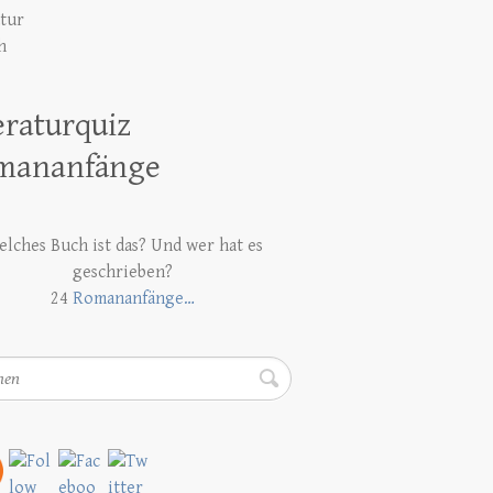
atur
h
eraturquiz
mananfänge
lches Buch ist das? Und wer hat es
geschrieben?
24
Romananfänge…
en