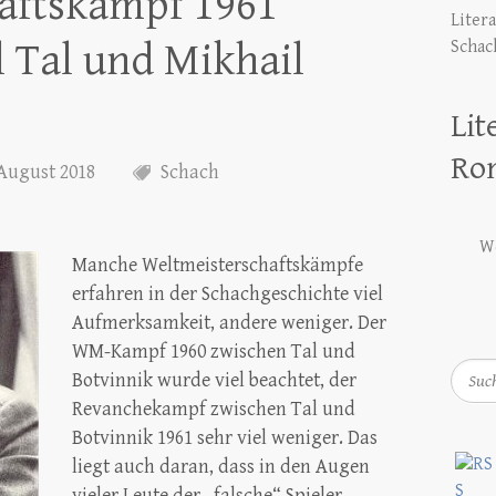
aftskampf 1961
Liter
 Tal und Mikhail
Schac
Lit
Ro
 August 2018
Schach
We
Manche Weltmeisterschaftskämpfe
erfahren in der Schachgeschichte viel
Aufmerksamkeit, andere weniger. Der
WM-Kampf 1960 zwischen Tal und
Such
Botvinnik wurde viel beachtet, der
Revanchekampf zwischen Tal und
Botvinnik 1961 sehr viel weniger. Das
liegt auch daran, dass in den Augen
vieler Leute der „falsche“ Spieler