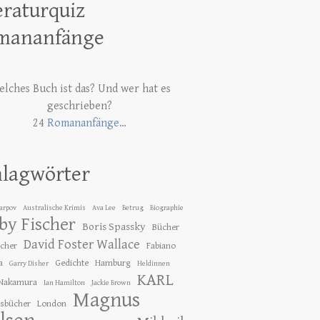
eraturquiz
mananfänge
lches Buch ist das? Und wer hat es
geschrieben?
24
Romananfänge…
hlagwörter
Karpov
Australische Krimis
Ava Lee
Betrug
Biographie
by Fischer
Boris Spassky
Bücher
David Foster Wallace
ücher
Fabiano
a
Gedichte
Hamburg
Garry Disher
Heldinnen
KARL
 Nakamura
Ian Hamilton
Jackie Brown
Magnus
gsbücher
London