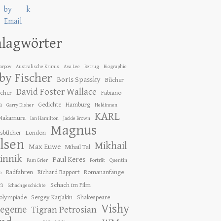
hlagwörter
Karpov
Australische Krimis
Ava Lee
Betrug
Biographie
by Fischer
Boris Spassky
Bücher
David Foster Wallace
ücher
Fabiano
a
Gedichte
Hamburg
Garry Disher
Heldinnen
KARL
 Nakamura
Ian Hamilton
Jackie Brown
Magnus
gsbücher
London
lsen
Mikhail
Max Euwe
Mihail Tal
innik
Paul Keres
Pam Grier
Porträt
Quentin
Radfahren
Richard Rapport
Romananfänge
o
h
Schach im Film
Schachgeschichte
olympiade
Sergey Karjakin
Shakespeare
Vishy
tegeme
Tigran Petrosian