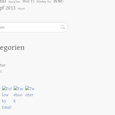
nd
WM-
Wei Yi
Wesley So
Wang Hao
f 2013
Wyatt
en
egorien
atur
h