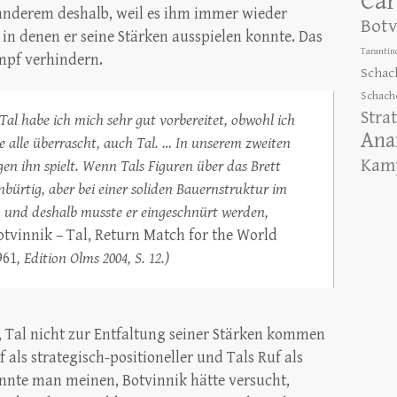
Car
anderem deshalb, weil es ihm immer wieder
Botv
 in denen er seine Stärken ausspielen konnte. Das
Tarantin
mpf verhindern.
Schac
Schach
Stra
l habe ich mich sehr gut vorbereitet, obwohl ich
Ana
e alle überrascht, auch Tal. … In unserem zweiten
Kamp
en ihn spielt. Wenn Tals Figuren über das Brett
ürtig, aber bei einer soliden Bauernstruktur im
, und deshalb musste er eingeschnürt werden,
otvinnik – Tal, Return Match for the World
961
, Edition Olms 2004, S. 12.)
, Tal nicht zur Entfaltung seiner Stärken kommen
als strategisch-positioneller und Tals Ruf als
önnte man meinen, Botvinnik hätte versucht,