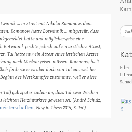
Ana
Kamp
twinnik … in Streit mit Nikolai Romanow, dem
Such
aten. Romanow hatte Botwinnik … mitgeteilt, dass
rankgemeldet hatte und möglicherweise eine
 Botwinnik pochte jedoch auf ein ärztliches Attest,
Kat
t. Tal hatte nur ein Attest eines lettischen Arztes
suchung nach Moskau reisen müssen. Romanow hielt
Film
ßlich forderte er es aber doch von Tal ein, welcher
Liter
 Beginn des Wettkampfes zustimmte, weil er diese
Schac
on Tal] gab später zudem an, dass Tal zwei Wochen
leichten Herzinfarktes gewesen sei. (André Schulz,
meisterschaften
, New in Chess 2015, S. 150)