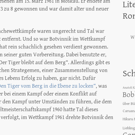
sehen am 15. März 1961 in Moskau. Er endete am
Lit
 13 zu 8 gewonnen und war damit alter und neuer
Ro
nchewettkämpfe waren ungerecht und Tal war
We
t entfernt. Und so war Botvinnik im Wettkampf
d hat rein schachlich gesehen verdient gewonnen.
n seiner guten Vorbereitung. Dabei benutzte er,
er Tiger bleibt auf dem Berg“. Allerdings gibt es
ischen Strategemen, einer Zusammenstellung von
Sc
es Lebens Erfolg zu haben, gar nicht. Dafür
en Tiger vom Berg in die Ebene zu locken“
, was
Anatoli 
Bob
er bei einem Kampf oder einem Konflikt auf
er den Kampf unter Umständen zu führen, die dem
über B
meisterschaftskampf 1960 hatte Tal dieses
Caruan
verfolgt, im Wettkampf 1961 drehte Botvinnik den
Hikaru
Lieblin