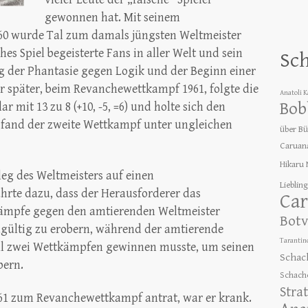
gewonnen hat. Mit seinem
60 wurde Tal zum damals jüngsten Weltmeister
es Spiel begeisterte Fans in aller Welt und sein
Sc
eg der Phantasie gegen Logik und der Beginn einer
hr später, beim Revanchewettkampf 1961, folgte die
Anatoli 
Bob
 mit 13 zu 8 (+10, -5, =6) und holte sich den
s fand der zweite Wettkampf unter ungleichen
über B
Caruan
Hikaru
leg des Weltmeisters auf einen
Lieblin
hrte dazu, dass der Herausforderer das
Car
ämpfe gegen den amtierenden Weltmeister
Botv
gültig zu erobern, während der amtierende
Tarantin
ell zwei Wettkämpfen gewinnen musste, um seinen
Schac
bern.
Schach
Stra
961 zum Revanchewettkampf antrat, war er krank.