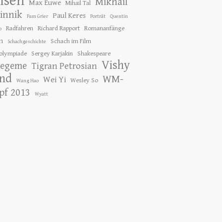
lsen
Mikhail
Max Euwe
Mihail Tal
innik
Paul Keres
Pam Grier
Porträt
Quentin
Radfahren
Richard Rapport
Romananfänge
o
h
Schach im Film
Schachgeschichte
olympiade
Sergey Karjakin
Shakespeare
Vishy
tegeme
Tigran Petrosian
nd
WM-
Wei Yi
Wesley So
Wang Hao
f 2013
Wyatt