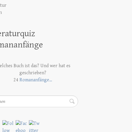
atur
h
eraturquiz
mananfänge
lches Buch ist das? Und wer hat es
geschrieben?
24
Romananfänge…
en