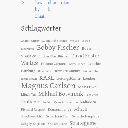
Schlagwörter
Anatoli Karpov
Australische Krimis
Ava Lee
Betrug
Bobby Fischer
Boris
Biographie
David Foster
Spassky
Bücher über Bücher
Wallace
Fabiano Caruana
Gedichte
Garry Disher
Hamburg
Hikaru Nakamura
Heldinnen
Ian Hamilton
KARL
Lieblingsbücher
London
Jackie Brown
Magnus Carlsen
Max Euwe
Mikhail Botvinnik
Mihail Tal
Pam Grier
Paul Keres
Radfahren
Porträt
Quentin Tarantino
Schach
Richard Rapport
Romananfänge
Schach im Film
Schacholympiade
Schachgeschichte
Strategeme
Sergey Karjakin
Shakespeare