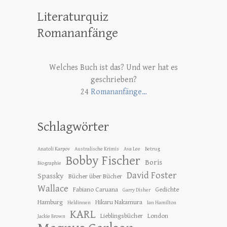
Literaturquiz
Romananfänge
Welches Buch ist das? Und wer hat es
geschrieben?
24
Romananfänge…
Schlagwörter
Anatoli Karpov
Australische Krimis
Ava Lee
Betrug
Bobby Fischer
Boris
Biographie
David Foster
Spassky
Bücher über Bücher
Wallace
Fabiano Caruana
Gedichte
Garry Disher
Hamburg
Hikaru Nakamura
Heldinnen
Ian Hamilton
KARL
Lieblingsbücher
London
Jackie Brown