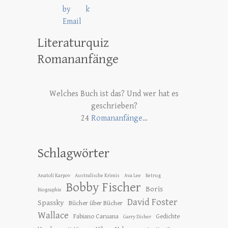
Literaturquiz
Romananfänge
Welches Buch ist das? Und wer hat es
geschrieben?
24
Romananfänge…
Schlagwörter
Anatoli Karpov
Australische Krimis
Ava Lee
Betrug
Bobby Fischer
Boris
Biographie
David Foster
Spassky
Bücher über Bücher
Wallace
Fabiano Caruana
Gedichte
Garry Disher