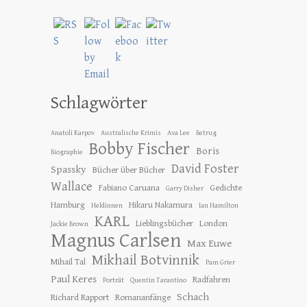
Schlagwörter
Anatoli Karpov
Australische Krimis
Ava Lee
Betrug
Bobby Fischer
Boris
Biographie
David Foster
Spassky
Bücher über Bücher
Wallace
Fabiano Caruana
Gedichte
Garry Disher
Hamburg
Hikaru Nakamura
Heldinnen
Ian Hamilton
KARL
Lieblingsbücher
London
Jackie Brown
Magnus Carlsen
Max Euwe
Mikhail Botvinnik
Mihail Tal
Pam Grier
Paul Keres
Radfahren
Porträt
Quentin Tarantino
Schach
Richard Rapport
Romananfänge