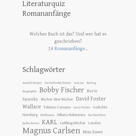
Literaturquiz
Romananfänge
Welches Buch ist das? Und wer hat es
geschrieben?
24
Romananfänge…
Schlagwörter
Anatoli Karpov
Australische Krimis
Ava Lee
Betrug
Bobby Fischer
Boris
Biographie
David Foster
Spassky
Bücher über Bücher
Wallace
Fabiano Caruana
Gedichte
Garry Disher
Hamburg
Hikaru Nakamura
Heldinnen
Ian Hamilton
KARL
Lieblingsbücher
London
Jackie Brown
Magnus Carlsen
Max Euwe