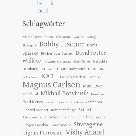
Schlagwörter
Anatoli Karpov
Australische Krimis
Ava Lee
Betrug
Bobby Fischer
Boris
Biographie
David Foster
Spassky
Bücher über Bücher
Wallace
Fabiano Caruana
Gedichte
Garry Disher
Hamburg
Hikaru Nakamura
Heldinnen
Ian Hamilton
KARL
Lieblingsbücher
London
Jackie Brown
Magnus Carlsen
Max Euwe
Mikhail Botvinnik
Mihail Tal
Pam Grier
Paul Keres
Radfahren
Porträt
Quentin Tarantino
Schach
Richard Rapport
Romananfänge
Schach im Film
Schacholympiade
Schachgeschichte
Strategeme
Sergey Karjakin
Shakespeare
Vishy Anand
Tigran Petrosian