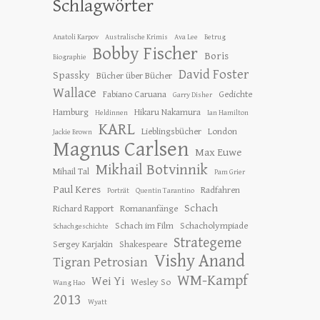
Schlagwörter
Anatoli Karpov
Australische Krimis
Ava Lee
Betrug
Bobby Fischer
Boris
Biographie
David Foster
Spassky
Bücher über Bücher
Wallace
Fabiano Caruana
Gedichte
Garry Disher
Hamburg
Hikaru Nakamura
Heldinnen
Ian Hamilton
KARL
Lieblingsbücher
London
Jackie Brown
Magnus Carlsen
Max Euwe
Mikhail Botvinnik
Mihail Tal
Pam Grier
Paul Keres
Radfahren
Porträt
Quentin Tarantino
Schach
Richard Rapport
Romananfänge
Schach im Film
Schacholympiade
Schachgeschichte
Strategeme
Sergey Karjakin
Shakespeare
Vishy Anand
Tigran Petrosian
WM-Kampf
Wei Yi
Wesley So
Wang Hao
2013
Wyatt