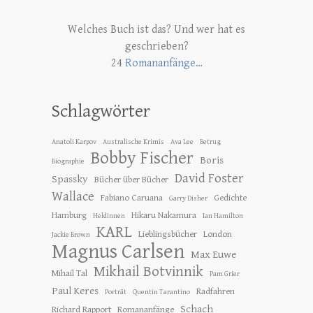
Welches Buch ist das? Und wer hat es
geschrieben?
24
Romananfänge…
Schlagwörter
Anatoli Karpov
Australische Krimis
Ava Lee
Betrug
Bobby Fischer
Boris
Biographie
David Foster
Spassky
Bücher über Bücher
Wallace
Fabiano Caruana
Gedichte
Garry Disher
Hamburg
Hikaru Nakamura
Heldinnen
Ian Hamilton
KARL
Lieblingsbücher
London
Jackie Brown
Magnus Carlsen
Max Euwe
Mikhail Botvinnik
Mihail Tal
Pam Grier
Paul Keres
Radfahren
Porträt
Quentin Tarantino
Schach
Richard Rapport
Romananfänge