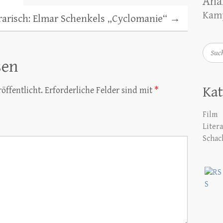
Ana
Kamp
rarisch: Elmar Schenkels „Cyclomanie“
→
Such
sen
Kat
öffentlicht.
Erforderliche Felder sind mit
*
Film
Liter
Schac