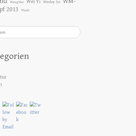
nd
WM-
Wei Yi
Wesley So
Wang Hao
f 2013
Wyatt
en
egorien
atur
h