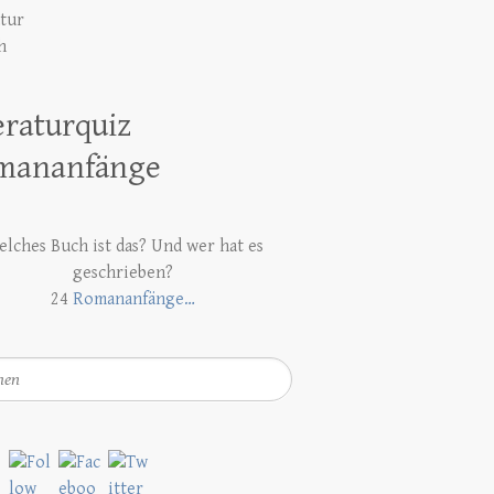
atur
h
eraturquiz
mananfänge
lches Buch ist das? Und wer hat es
geschrieben?
24
Romananfänge…
en