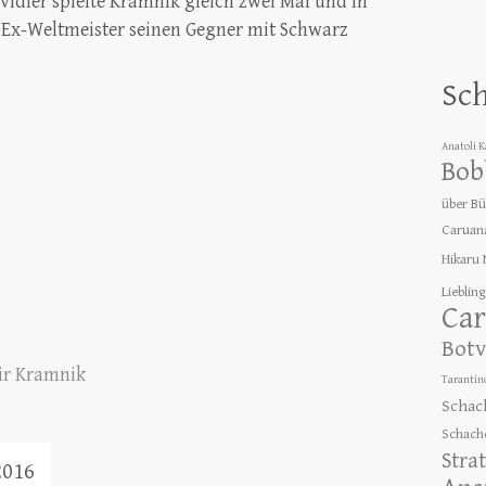
vidler spielte Kramnik gleich zwei Mal und in
er Ex-Weltmeister seinen Gegner mit Schwarz
Sc
Anatoli 
Bob
über B
Caruan
Hikaru
Lieblin
Car
Botv
ir Kramnik
Tarantin
Schac
Schach
Stra
2016