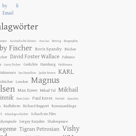
hlagwörter
Karpov
Australische Krimis
Ava Lee
Betrug
Biographie
by Fischer
Boris Spassky
Bücher
David Foster Wallace
ücher
Fabiano
a
Gedichte
Hamburg
Garry Disher
Heldinnen
KARL
 Nakamura
Ian Hamilton
Jackie Brown
Magnus
gsbücher
London
lsen
Mikhail
Max Euwe
Mihail Tal
innik
Paul Keres
Pam Grier
Porträt
Quentin
Radfahren
Richard Rapport
Romananfänge
o
h
Schach im Film
Schachgeschichte
olympiade
Sergey Karjakin
Shakespeare
Vishy
tegeme
Tigran Petrosian