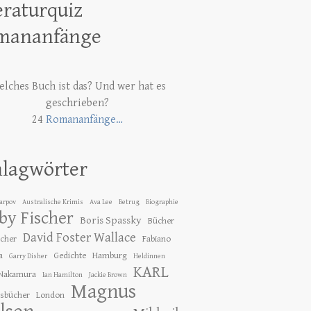
eraturquiz
mananfänge
lches Buch ist das? Und wer hat es
geschrieben?
24
Romananfänge…
hlagwörter
Karpov
Australische Krimis
Ava Lee
Betrug
Biographie
by Fischer
Boris Spassky
Bücher
David Foster Wallace
ücher
Fabiano
a
Gedichte
Hamburg
Garry Disher
Heldinnen
KARL
 Nakamura
Ian Hamilton
Jackie Brown
Magnus
gsbücher
London