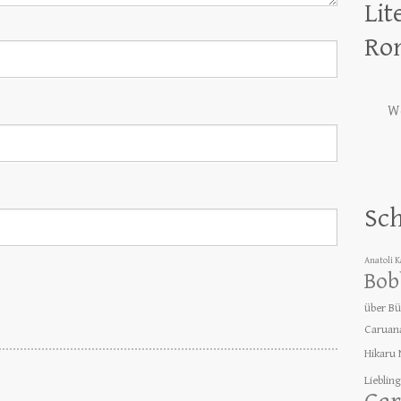
Lit
Ro
We
Sc
Anatoli 
Bob
über B
Caruan
Hikaru
Lieblin