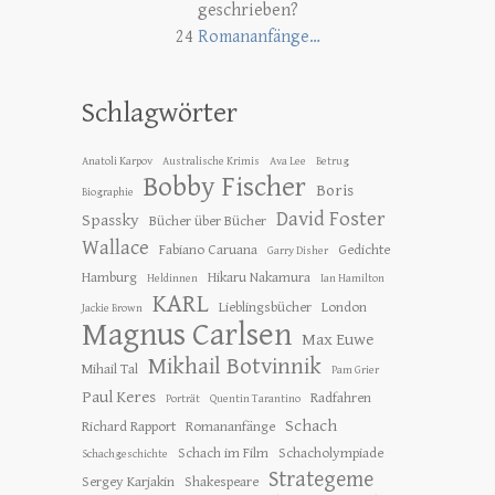
geschrieben?
24
Romananfänge…
Schlagwörter
Anatoli Karpov
Australische Krimis
Ava Lee
Betrug
Bobby Fischer
Boris
Biographie
David Foster
Spassky
Bücher über Bücher
Wallace
Fabiano Caruana
Gedichte
Garry Disher
Hamburg
Hikaru Nakamura
Heldinnen
Ian Hamilton
KARL
Lieblingsbücher
London
Jackie Brown
Magnus Carlsen
Max Euwe
Mikhail Botvinnik
Mihail Tal
Pam Grier
Paul Keres
Radfahren
Porträt
Quentin Tarantino
Schach
Richard Rapport
Romananfänge
Schach im Film
Schacholympiade
Schachgeschichte
Strategeme
Sergey Karjakin
Shakespeare