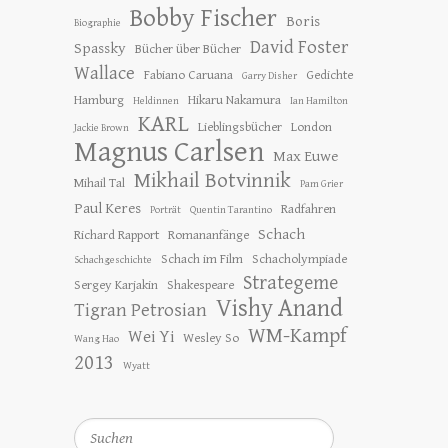
Bobby Fischer
Boris
Biographie
David Foster
Spassky
Bücher über Bücher
Wallace
Fabiano Caruana
Gedichte
Garry Disher
Hamburg
Hikaru Nakamura
Heldinnen
Ian Hamilton
KARL
Lieblingsbücher
London
Jackie Brown
Magnus Carlsen
Max Euwe
Mikhail Botvinnik
Mihail Tal
Pam Grier
Paul Keres
Radfahren
Porträt
Quentin Tarantino
Schach
Richard Rapport
Romananfänge
Schach im Film
Schacholympiade
Schachgeschichte
Strategeme
Sergey Karjakin
Shakespeare
Vishy Anand
Tigran Petrosian
WM-Kampf
Wei Yi
Wesley So
Wang Hao
2013
Wyatt
Suchen