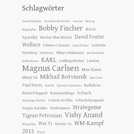
Schlagwörter
Anatoli Karpov
Australische Krimis
Ava Lee
Betrug
Bobby Fischer
Boris
Biographie
David Foster
Spassky
Bücher über Bücher
Wallace
Fabiano Caruana
Gedichte
Garry Disher
Hamburg
Hikaru Nakamura
Heldinnen
Ian Hamilton
KARL
Lieblingsbücher
London
Jackie Brown
Magnus Carlsen
Max Euwe
Mikhail Botvinnik
Mihail Tal
Pam Grier
Paul Keres
Radfahren
Porträt
Quentin Tarantino
Schach
Richard Rapport
Romananfänge
Schach im Film
Schacholympiade
Schachgeschichte
Strategeme
Sergey Karjakin
Shakespeare
Vishy Anand
Tigran Petrosian
WM-Kampf
Wei Yi
Wesley So
Wang Hao
2013
Wyatt