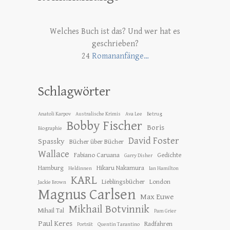
Welches Buch ist das? Und wer hat es
geschrieben?
24
Romananfänge…
Schlagwörter
Anatoli Karpov
Australische Krimis
Ava Lee
Betrug
Bobby Fischer
Boris
Biographie
David Foster
Spassky
Bücher über Bücher
Wallace
Fabiano Caruana
Gedichte
Garry Disher
Hamburg
Hikaru Nakamura
Heldinnen
Ian Hamilton
KARL
Lieblingsbücher
London
Jackie Brown
Magnus Carlsen
Max Euwe
Mikhail Botvinnik
Mihail Tal
Pam Grier
Paul Keres
Radfahren
Porträt
Quentin Tarantino