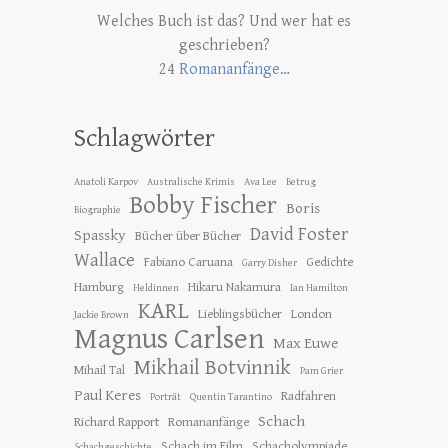
Welches Buch ist das? Und wer hat es
geschrieben?
24
Romananfänge…
Schlagwörter
Anatoli Karpov
Australische Krimis
Ava Lee
Betrug
Bobby Fischer
Boris
Biographie
David Foster
Spassky
Bücher über Bücher
Wallace
Fabiano Caruana
Gedichte
Garry Disher
Hamburg
Hikaru Nakamura
Heldinnen
Ian Hamilton
KARL
Lieblingsbücher
London
Jackie Brown
Magnus Carlsen
Max Euwe
Mikhail Botvinnik
Mihail Tal
Pam Grier
Paul Keres
Radfahren
Porträt
Quentin Tarantino
Schach
Richard Rapport
Romananfänge
Schach im Film
Schacholympiade
Schachgeschichte