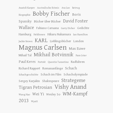
Anatoli Karpov
Australische Krimis
Ava Lee
Betrug
Bobby Fischer
Boris
Biographie
David Foster
Spassky
Bücher über Bücher
Wallace
Fabiano Caruana
Gedichte
Garry Disher
Hamburg
Hikaru Nakamura
Heldinnen
Ian Hamilton
KARL
Lieblingsbücher
London
Jackie Brown
Magnus Carlsen
Max Euwe
Mikhail Botvinnik
Mihail Tal
Pam Grier
Paul Keres
Radfahren
Porträt
Quentin Tarantino
Schach
Richard Rapport
Romananfänge
Schach im Film
Schacholympiade
Schachgeschichte
Strategeme
Sergey Karjakin
Shakespeare
Vishy Anand
Tigran Petrosian
WM-Kampf
Wei Yi
Wesley So
Wang Hao
2013
Wyatt