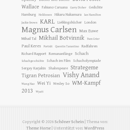
Wallace
Fabiano Caruana
Gedichte
Garry Disher
Hamburg
Hikaru Nakamura
Heldinnen
Ian Hamilton
KARL
Lieblingsbücher
London
Jackie Brown
Magnus Carlsen
Max Euwe
Mikhail Botvinnik
Mihail Tal
Pam Grier
Paul Keres
Radfahren
Porträt
Quentin Tarantino
Schach
Richard Rapport
Romananfänge
Schach im Film
Schacholympiade
Schachgeschichte
Strategeme
Sergey Karjakin
Shakespeare
Vishy Anand
Tigran Petrosian
WM-Kampf
Wei Yi
Wesley So
Wang Hao
2013
Wyatt
Copyright © 2026
Schöner Schein
| Thema von:
Theme Horse
| Unterstützt von:
WordPress