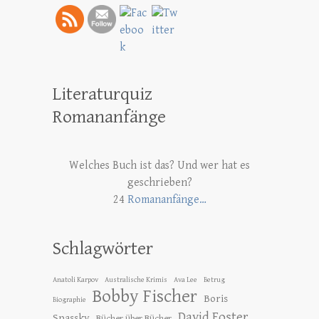
Literaturquiz
Romananfänge
Welches Buch ist das? Und wer hat es
geschrieben?
24
Romananfänge…
Schlagwörter
Anatoli Karpov
Australische Krimis
Ava Lee
Betrug
Bobby Fischer
Boris
Biographie
David Foster
Spassky
Bücher über Bücher