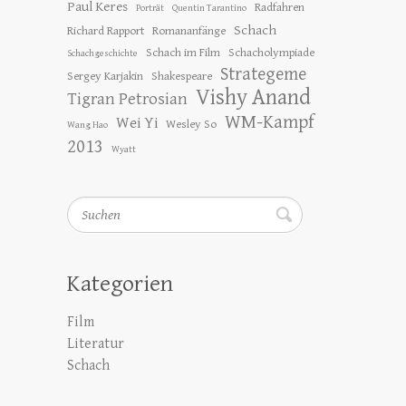
Paul Keres
Radfahren
Porträt
Quentin Tarantino
Schach
Richard Rapport
Romananfänge
Schach im Film
Schacholympiade
Schachgeschichte
Strategeme
Sergey Karjakin
Shakespeare
Vishy Anand
Tigran Petrosian
WM-Kampf
Wei Yi
Wesley So
Wang Hao
2013
Wyatt
Suchen
Kategorien
Film
Literatur
Schach