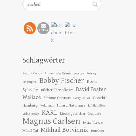
Suchen
Schlagwörter
Anatoli Karpov
Australische Krimis
Ava Lee
Betrug
Bobby Fischer
Boris
Biographie
David Foster
Spassky
Bücher über Bücher
Wallace
Fabiano Caruana
Gedichte
Garry Disher
Hamburg
Hikaru Nakamura
Heldinnen
Ian Hamilton
KARL
Lieblingsbücher
London
Jackie Brown
Magnus Carlsen
Max Euwe
Mikhail Botvinnik
Mihail Tal
Pam Grier