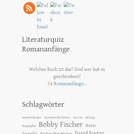
Literaturquiz
Romananfänge
Welches Buch ist das? Und wer hat es
geschrieben?
24
Romananfänge…
Schlagwörter
Anatoli Karpov
Australische Krimis
Ava Lee
Betrug
Bobby Fischer
Boris
Biographie
David Foster
Spassky
Bücher über Bücher