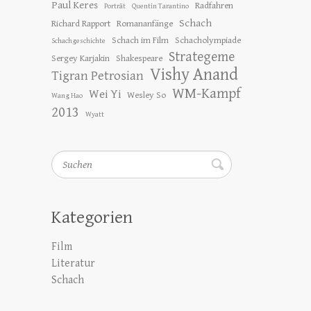
Paul Keres
Radfahren
Porträt
Quentin Tarantino
Schach
Richard Rapport
Romananfänge
Schach im Film
Schacholympiade
Schachgeschichte
Strategeme
Sergey Karjakin
Shakespeare
Vishy Anand
Tigran Petrosian
WM-Kampf
Wei Yi
Wesley So
Wang Hao
2013
Wyatt
Suchen
Kategorien
Film
Literatur
Schach