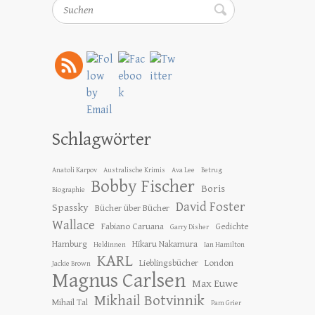
Suchen
Schlagwörter
Anatoli Karpov
Australische Krimis
Ava Lee
Betrug
Bobby Fischer
Boris
Biographie
David Foster
Spassky
Bücher über Bücher
Wallace
Fabiano Caruana
Gedichte
Garry Disher
Hamburg
Hikaru Nakamura
Heldinnen
Ian Hamilton
KARL
Lieblingsbücher
London
Jackie Brown
Magnus Carlsen
Max Euwe
Mikhail Botvinnik
Mihail Tal
Pam Grier