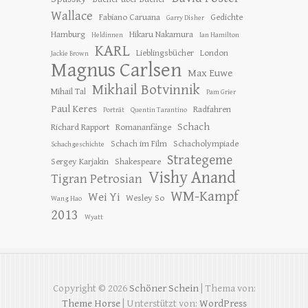
Wallace
Fabiano Caruana
Gedichte
Garry Disher
Hamburg
Hikaru Nakamura
Heldinnen
Ian Hamilton
KARL
Lieblingsbücher
London
Jackie Brown
Magnus Carlsen
Max Euwe
Mikhail Botvinnik
Mihail Tal
Pam Grier
Paul Keres
Radfahren
Porträt
Quentin Tarantino
Schach
Richard Rapport
Romananfänge
Schach im Film
Schacholympiade
Schachgeschichte
Strategeme
Sergey Karjakin
Shakespeare
Vishy Anand
Tigran Petrosian
WM-Kampf
Wei Yi
Wesley So
Wang Hao
2013
Wyatt
Copyright © 2026
Schöner Schein
| Thema von:
Theme Horse
| Unterstützt von:
WordPress