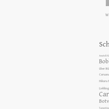
We
Sc
Anatoli 
Bob
über B
Caruan
Hikaru
Lieblin
Car
Botv
Tarantin