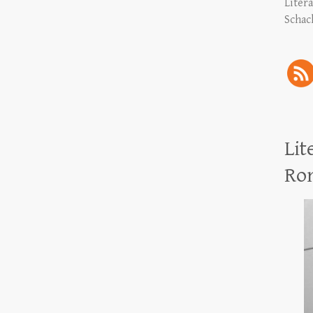
Liter
Schac
Lit
Ro