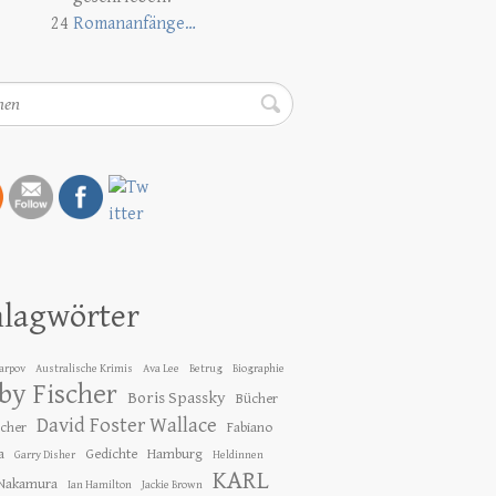
24
Romananfänge…
en
hlagwörter
Karpov
Australische Krimis
Ava Lee
Betrug
Biographie
by Fischer
Boris Spassky
Bücher
David Foster Wallace
ücher
Fabiano
a
Gedichte
Hamburg
Garry Disher
Heldinnen
KARL
 Nakamura
Ian Hamilton
Jackie Brown