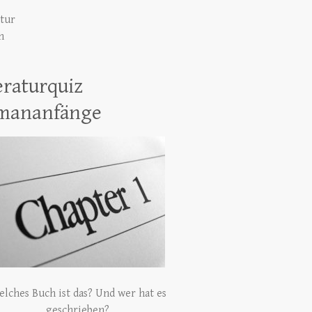
atur
h
eraturquiz
mananfänge
lches Buch ist das? Und wer hat es
geschrieben?