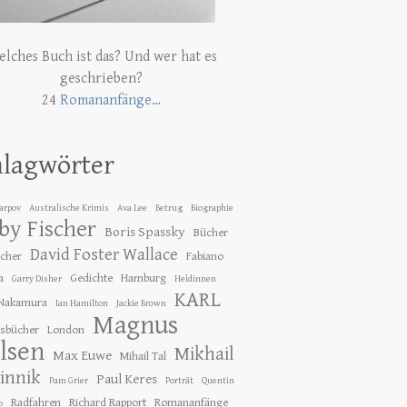
lches Buch ist das? Und wer hat es
geschrieben?
24
Romananfänge…
hlagwörter
Karpov
Australische Krimis
Ava Lee
Betrug
Biographie
by Fischer
Boris Spassky
Bücher
David Foster Wallace
ücher
Fabiano
a
Gedichte
Hamburg
Garry Disher
Heldinnen
KARL
 Nakamura
Ian Hamilton
Jackie Brown
Magnus
gsbücher
London
lsen
Mikhail
Max Euwe
Mihail Tal
innik
Paul Keres
Pam Grier
Porträt
Quentin
Radfahren
Richard Rapport
Romananfänge
o