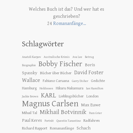
Welches Buch ist das? Und wer hat es
geschrieben?
24
Romananfänge…
Schlagwörter
Anatoli Karpov
Australische Krimis
Ava Lee
Betrug
Bobby Fischer
Boris
Biographie
David Foster
Spassky
Bücher über Bücher
Wallace
Fabiano Caruana
Gedichte
Garry Disher
Hamburg
Hikaru Nakamura
Heldinnen
Ian Hamilton
KARL
Lieblingsbücher
London
Jackie Brown
Magnus Carlsen
Max Euwe
Mikhail Botvinnik
Mihail Tal
Pam Grier
Paul Keres
Radfahren
Porträt
Quentin Tarantino
Schach
Richard Rapport
Romananfänge