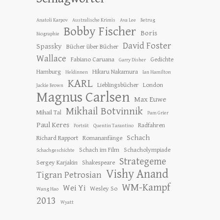
Anatoli Karpov
Australische Krimis
Ava Lee
Betrug
Bobby Fischer
Boris
Biographie
David Foster
Spassky
Bücher über Bücher
Wallace
Fabiano Caruana
Gedichte
Garry Disher
Hamburg
Hikaru Nakamura
Heldinnen
Ian Hamilton
KARL
Lieblingsbücher
London
Jackie Brown
Magnus Carlsen
Max Euwe
Mikhail Botvinnik
Mihail Tal
Pam Grier
Paul Keres
Radfahren
Porträt
Quentin Tarantino
Schach
Richard Rapport
Romananfänge
Schach im Film
Schacholympiade
Schachgeschichte
Strategeme
Sergey Karjakin
Shakespeare
Vishy Anand
Tigran Petrosian
WM-Kampf
Wei Yi
Wesley So
Wang Hao
2013
Wyatt