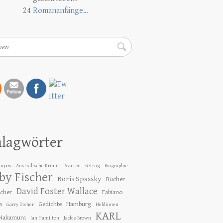
24
Romananfänge…
en
hlagwörter
Karpov
Australische Krimis
Ava Lee
Betrug
Biographie
by Fischer
Boris Spassky
Bücher
David Foster Wallace
ücher
Fabiano
a
Gedichte
Hamburg
Garry Disher
Heldinnen
KARL
 Nakamura
Ian Hamilton
Jackie Brown