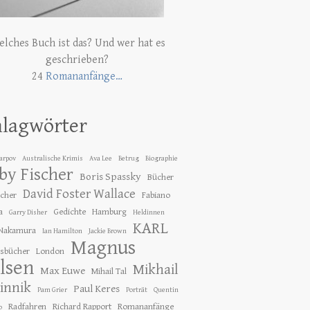
lches Buch ist das? Und wer hat es
geschrieben?
24
Romananfänge…
hlagwörter
Karpov
Australische Krimis
Ava Lee
Betrug
Biographie
by Fischer
Boris Spassky
Bücher
David Foster Wallace
ücher
Fabiano
a
Gedichte
Hamburg
Garry Disher
Heldinnen
KARL
 Nakamura
Ian Hamilton
Jackie Brown
Magnus
gsbücher
London
lsen
Mikhail
Max Euwe
Mihail Tal
innik
Paul Keres
Pam Grier
Porträt
Quentin
Radfahren
Richard Rapport
Romananfänge
o