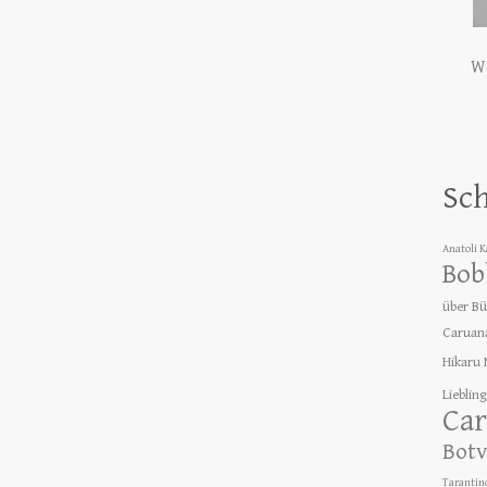
We
Sc
Anatoli 
Bob
über B
Caruan
Hikaru
Lieblin
Car
Botv
Tarantin