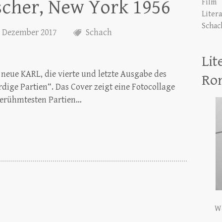
scher, New York 1956
Film
Liter
Schac
. Dezember 2017
Schach
Lit
neue KARL, die vierte und letzte Ausgabe des
Ro
ige Partien“. Das Cover zeigt eine Fotocollage
berühmtesten Partien…
We