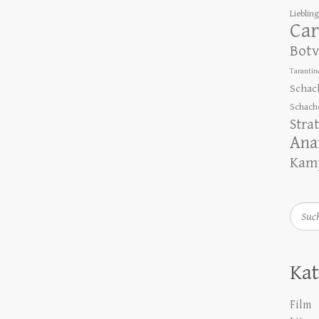
Lieblin
Car
Botv
Tarantin
Schac
Schach
Stra
Ana
Kamp
Such
Kat
Film