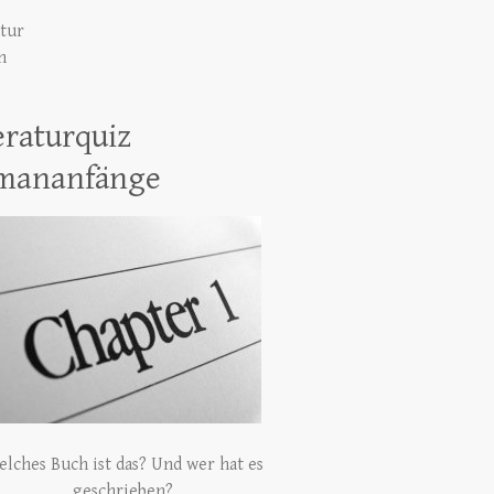
atur
h
eraturquiz
mananfänge
lches Buch ist das? Und wer hat es
geschrieben?