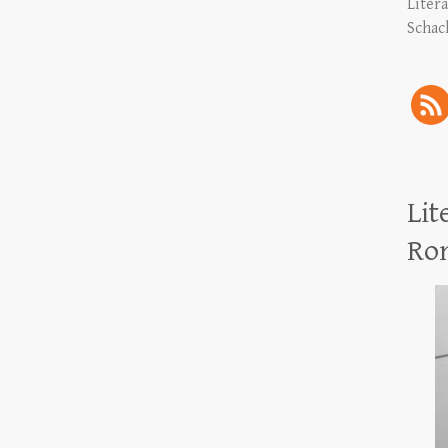
Liter
Schac
Lit
Ro