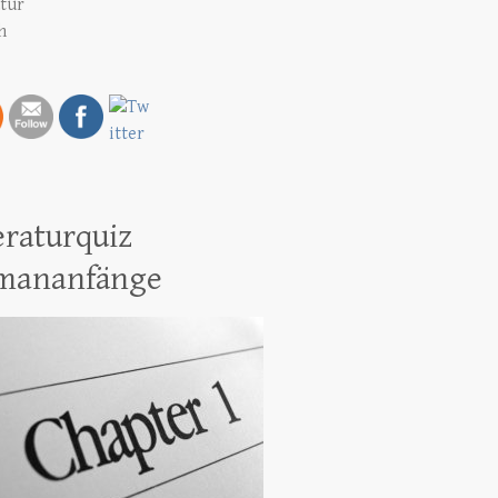
atur
h
eraturquiz
mananfänge