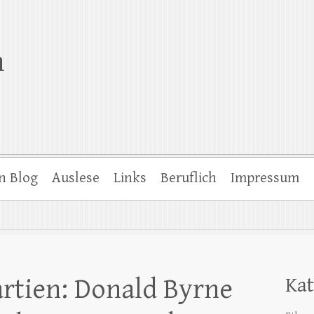
n
n Blog
Auslese
Links
Beruflich
Impressum
rtien: Donald Byrne
Kat