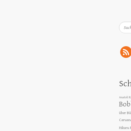
Such
Sc
Anatoli 
Bob
über B
Caruan
Hikaru