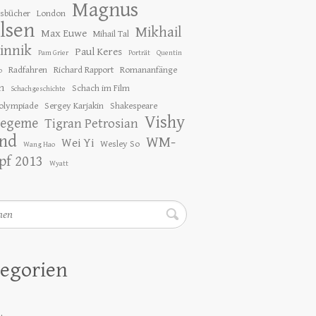
Magnus
gsbücher
London
lsen
Mikhail
Max Euwe
Mihail Tal
innik
Paul Keres
Pam Grier
Porträt
Quentin
Radfahren
Richard Rapport
Romananfänge
o
h
Schach im Film
Schachgeschichte
olympiade
Sergey Karjakin
Shakespeare
Vishy
tegeme
Tigran Petrosian
nd
WM-
Wei Yi
Wesley So
Wang Hao
f 2013
Wyatt
en
egorien