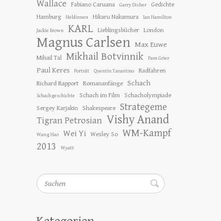
Wallace
Fabiano Caruana
Gedichte
Garry Disher
Hamburg
Hikaru Nakamura
Heldinnen
Ian Hamilton
KARL
Lieblingsbücher
London
Jackie Brown
Magnus Carlsen
Max Euwe
Mikhail Botvinnik
Mihail Tal
Pam Grier
Paul Keres
Radfahren
Porträt
Quentin Tarantino
Schach
Richard Rapport
Romananfänge
Schach im Film
Schacholympiade
Schachgeschichte
Strategeme
Sergey Karjakin
Shakespeare
Vishy Anand
Tigran Petrosian
WM-Kampf
Wei Yi
Wesley So
Wang Hao
2013
Wyatt
Suchen