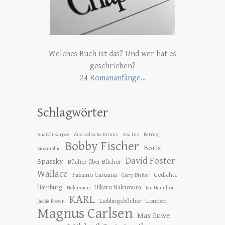
Welches Buch ist das? Und wer hat es
geschrieben?
24
Romananfänge…
Schlagwörter
Anatoli Karpov
Australische Krimis
Ava Lee
Betrug
Bobby Fischer
Boris
Biographie
David Foster
Spassky
Bücher über Bücher
Wallace
Fabiano Caruana
Gedichte
Garry Disher
Hamburg
Hikaru Nakamura
Heldinnen
Ian Hamilton
KARL
Lieblingsbücher
London
Jackie Brown
Magnus Carlsen
Max Euwe