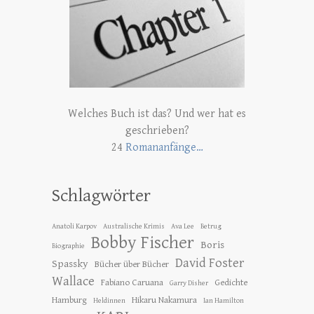
Welches Buch ist das? Und wer hat es
geschrieben?
24
Romananfänge…
Schlagwörter
Anatoli Karpov
Australische Krimis
Ava Lee
Betrug
Bobby Fischer
Boris
Biographie
David Foster
Spassky
Bücher über Bücher
Wallace
Fabiano Caruana
Gedichte
Garry Disher
Hamburg
Hikaru Nakamura
Heldinnen
Ian Hamilton