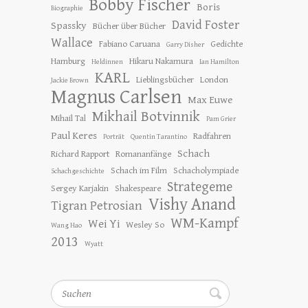
Bobby Fischer
Boris
Biographie
David Foster
Spassky
Bücher über Bücher
Wallace
Fabiano Caruana
Gedichte
Garry Disher
Hamburg
Hikaru Nakamura
Heldinnen
Ian Hamilton
KARL
Lieblingsbücher
London
Jackie Brown
Magnus Carlsen
Max Euwe
Mikhail Botvinnik
Mihail Tal
Pam Grier
Paul Keres
Radfahren
Porträt
Quentin Tarantino
Schach
Richard Rapport
Romananfänge
Schach im Film
Schacholympiade
Schachgeschichte
Strategeme
Sergey Karjakin
Shakespeare
Vishy Anand
Tigran Petrosian
WM-Kampf
Wei Yi
Wesley So
Wang Hao
2013
Wyatt
Suchen