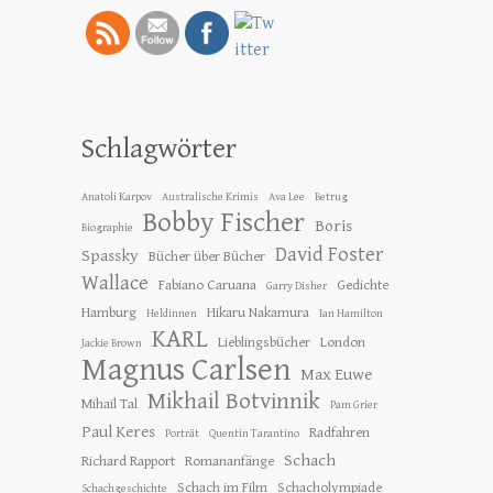
Schlagwörter
Anatoli Karpov
Australische Krimis
Ava Lee
Betrug
Bobby Fischer
Boris
Biographie
David Foster
Spassky
Bücher über Bücher
Wallace
Fabiano Caruana
Gedichte
Garry Disher
Hamburg
Hikaru Nakamura
Heldinnen
Ian Hamilton
KARL
Lieblingsbücher
London
Jackie Brown
Magnus Carlsen
Max Euwe
Mikhail Botvinnik
Mihail Tal
Pam Grier
Paul Keres
Radfahren
Porträt
Quentin Tarantino
Schach
Richard Rapport
Romananfänge
Schach im Film
Schacholympiade
Schachgeschichte