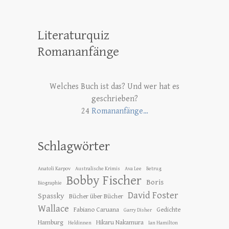
Literaturquiz
Romananfänge
Welches Buch ist das? Und wer hat es
geschrieben?
24
Romananfänge…
Schlagwörter
Anatoli Karpov
Australische Krimis
Ava Lee
Betrug
Bobby Fischer
Boris
Biographie
David Foster
Spassky
Bücher über Bücher
Wallace
Fabiano Caruana
Gedichte
Garry Disher
Hamburg
Hikaru Nakamura
Heldinnen
Ian Hamilton