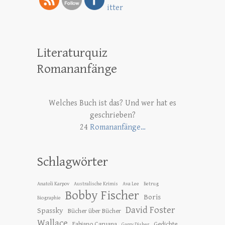
Literaturquiz
Romananfänge
Welches Buch ist das? Und wer hat es
geschrieben?
24
Romananfänge…
Schlagwörter
Anatoli Karpov
Australische Krimis
Ava Lee
Betrug
Bobby Fischer
Boris
Biographie
David Foster
Spassky
Bücher über Bücher
Wallace
Fabiano Caruana
Gedichte
Garry Disher