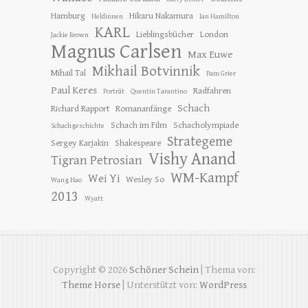
Hamburg
Hikaru Nakamura
Heldinnen
Ian Hamilton
KARL
Lieblingsbücher
London
Jackie Brown
Magnus Carlsen
Max Euwe
Mikhail Botvinnik
Mihail Tal
Pam Grier
Paul Keres
Radfahren
Porträt
Quentin Tarantino
Schach
Richard Rapport
Romananfänge
Schach im Film
Schacholympiade
Schachgeschichte
Strategeme
Sergey Karjakin
Shakespeare
Vishy Anand
Tigran Petrosian
WM-Kampf
Wei Yi
Wesley So
Wang Hao
2013
Wyatt
Copyright © 2026
Schöner Schein
| Thema von:
Theme Horse
| Unterstützt von:
WordPress