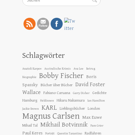
Schlagwörter
Anatoli Karpov
Australische Krimis
Ava Lee
Betrug
Bobby Fischer
Boris
Biographie
David Foster
Spassky
Bücher über Bücher
Wallace
Fabiano Caruana
Gedichte
Garry Disher
Hamburg
Hikaru Nakamura
Heldinnen
Ian Hamilton
KARL
Lieblingsbücher
London
Jackie Brown
Magnus Carlsen
Max Euwe
Mikhail Botvinnik
Mihail Tal
Pam Grier
Paul Keres
Radfahren
Porträt
Quentin Tarantino