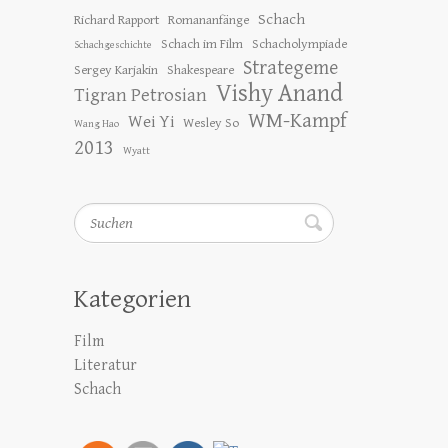
Schach
Richard Rapport
Romananfänge
Schach im Film
Schacholympiade
Schachgeschichte
Strategeme
Sergey Karjakin
Shakespeare
Vishy Anand
Tigran Petrosian
WM-Kampf
Wei Yi
Wesley So
Wang Hao
2013
Wyatt
Suchen
Kategorien
Film
Literatur
Schach