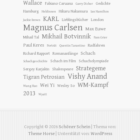
Wallace
Fabiano Caruana
Gedichte
Garry Disher
Hamburg
Hikaru Nakamura
Heldinnen
Ian Hamilton
KARL
Lieblingsbücher
London
Jackie Brown
Magnus Carlsen
Max Euwe
Mikhail Botvinnik
Mihail Tal
Pam Grier
Paul Keres
Radfahren
Porträt
Quentin Tarantino
Schach
Richard Rapport
Romananfänge
Schach im Film
Schacholympiade
Schachgeschichte
Strategeme
Sergey Karjakin
Shakespeare
Vishy Anand
Tigran Petrosian
WM-Kampf
Wei Yi
Wesley So
Wang Hao
2013
Wyatt
Copyright © 2026
Schöner Schein
| Thema von:
Theme Horse
| Unterstützt von:
WordPress