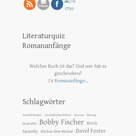
Literaturquiz
Romananfänge
Welches Buch ist das? Und wer hat es
geschrieben?
24
Romananfänge…
Schlagwörter
Anatoli Karpov
Australische Krimis
Ava Lee
Betrug
Bobby Fischer
Boris
Biographie
David Foster
Spassky
Bücher über Bücher