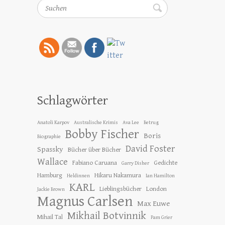
Suchen
Schlagwörter
Anatoli Karpov
Australische Krimis
Ava Lee
Betrug
Bobby Fischer
Boris
Biographie
David Foster
Spassky
Bücher über Bücher
Wallace
Fabiano Caruana
Gedichte
Garry Disher
Hamburg
Hikaru Nakamura
Heldinnen
Ian Hamilton
KARL
Lieblingsbücher
London
Jackie Brown
Magnus Carlsen
Max Euwe
Mikhail Botvinnik
Mihail Tal
Pam Grier