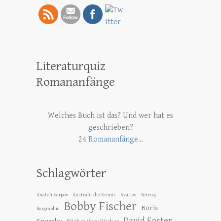
Literaturquiz
Romananfänge
Welches Buch ist das? Und wer hat es
geschrieben?
24
Romananfänge…
Schlagwörter
Anatoli Karpov
Australische Krimis
Ava Lee
Betrug
Bobby Fischer
Boris
Biographie
David Foster