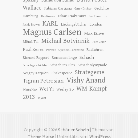
Spassky
Bücher über Bücher
Wallace
Fabiano Caruana
Gedichte
Garry Disher
Hamburg
Hikaru Nakamura
Heldinnen
Ian Hamilton
KARL
Lieblingsbücher
London
Jackie Brown
Magnus Carlsen
Max Euwe
Mikhail Botvinnik
Mihail Tal
Pam Grier
Paul Keres
Radfahren
Porträt
Quentin Tarantino
Schach
Richard Rapport
Romananfänge
Schach im Film
Schacholympiade
Schachgeschichte
Strategeme
Sergey Karjakin
Shakespeare
Vishy Anand
Tigran Petrosian
WM-Kampf
Wei Yi
Wesley So
Wang Hao
2013
Wyatt
Copyright © 2026
Schöner Schein
| Thema von:
Theme Horse
| Unterstützt von:
WordPress