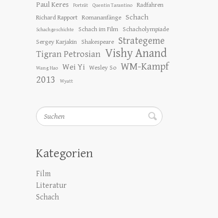
Paul Keres
Radfahren
Porträt
Quentin Tarantino
Schach
Richard Rapport
Romananfänge
Schach im Film
Schacholympiade
Schachgeschichte
Strategeme
Sergey Karjakin
Shakespeare
Vishy Anand
Tigran Petrosian
WM-Kampf
Wei Yi
Wesley So
Wang Hao
2013
Wyatt
Suchen
Kategorien
Film
Literatur
Schach