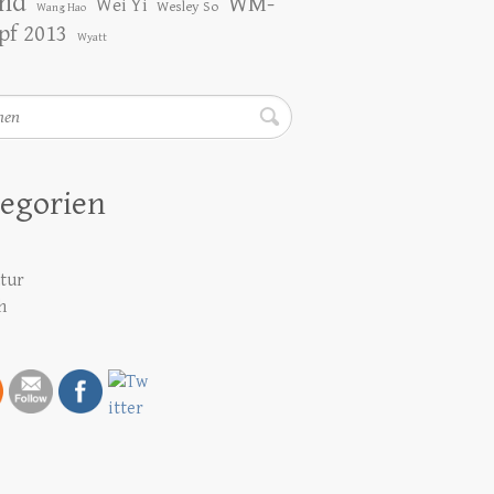
nd
WM-
Wei Yi
Wesley So
Wang Hao
f 2013
Wyatt
en
egorien
atur
h